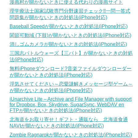
漫画村が開かないときに使える代わりの漫画サイト
理学療法士国家試験専門分野速習チェック!!一問一答式
問題集が開かないときの対処法(iPhone対応)
Baseball Speedが開かないときの対処法(iPhone対応)
関節可動域 (下肢)が開かないときの対処法(iPhone対応)
消しゴムカメラが開かないときの対処法(iPhone対応)
三国志バトルウォーズ【三バト】が開かないときの対処
法(iPhone対応)
無料iPhoneダウンロード?音楽ファイルダウンローダー
が開かないときの対処法(iPhone対応)
浮気させてください～恋愛謎解きメッセージ型ゲーム～
が開かないときの対処法(iPhone対応)
iUnarchive Lite – Archive and File Manager with support
for Dropbox, Box, Skydrive, SugarSync, WebDAV en
FTPが開かないときの対処法(iPhone対応)
北海道をお取り寄せ！ギフト・通販なら 北海道食通
NAVIが開かないときの対処法(iPhone対応)
Zombie Ragnarokが開かないときの対処法(iPhone対応)