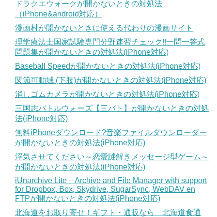
ドラクエウォークが開かないときの対処法
（iPhone&android対応）
漫画村が開かないときに使える代わりの漫画サイト
理学療法士国家試験専門分野速習チェック!!一問一答式
問題集が開かないときの対処法(iPhone対応)
Baseball Speedが開かないときの対処法(iPhone対応)
関節可動域 (下肢)が開かないときの対処法(iPhone対応)
消しゴムカメラが開かないときの対処法(iPhone対応)
三国志バトルウォーズ【三バト】が開かないときの対処
法(iPhone対応)
無料iPhoneダウンロード?音楽ファイルダウンローダー
が開かないときの対処法(iPhone対応)
浮気させてください～恋愛謎解きメッセージ型ゲーム～
が開かないときの対処法(iPhone対応)
iUnarchive Lite – Archive and File Manager with support
for Dropbox, Box, Skydrive, SugarSync, WebDAV en
FTPが開かないときの対処法(iPhone対応)
北海道をお取り寄せ！ギフト・通販なら 北海道食通