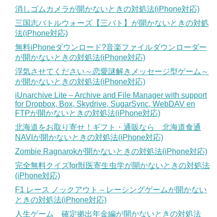
消しゴムカメラが開かないときの対処法(iPhone対応)
三国志バトルウォーズ【三バト】が開かないときの対処
法(iPhone対応)
無料iPhoneダウンロード?音楽ファイルダウンローダー
が開かないときの対処法(iPhone対応)
浮気させてください～恋愛謎解きメッセージ型ゲーム～
が開かないときの対処法(iPhone対応)
iUnarchive Lite – Archive and File Manager with support
for Dropbox, Box, Skydrive, SugarSync, WebDAV en
FTPが開かないときの対処法(iPhone対応)
北海道をお取り寄せ！ギフト・通販なら 北海道食通
NAVIが開かないときの対処法(iPhone対応)
Zombie Ragnarokが開かないときの対処法(iPhone対応)
完全無料クイズfor獣医寄生虫学が開かないときの対処法
(iPhone対応)
F1 レース ノックアウト – レーシングゲームが開かない
ときの対処法(iPhone対応)
人生ゲーム 確定拠出年金編が開かないときの対処法