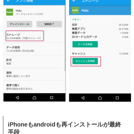
iPhoneもandroidも再インストールが最終
手段