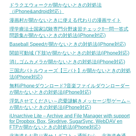
ドラクエウォークが開かないときの対処法
（iPhone&android対応）
漫画村が開かないときに使える代わりの漫画サイト
理学療法士国家試験専門分野速習チェック!!一問一答式
問題集が開かないときの対処法(iPhone対応)
Baseball Speedが開かないときの対処法(iPhone対応)
関節可動域 (下肢)が開かないときの対処法(iPhone対応)
消しゴムカメラが開かないときの対処法(iPhone対応)
三国志バトルウォーズ【三バト】が開かないときの対処
法(iPhone対応)
無料iPhoneダウンロード?音楽ファイルダウンローダー
が開かないときの対処法(iPhone対応)
浮気させてください～恋愛謎解きメッセージ型ゲーム～
が開かないときの対処法(iPhone対応)
iUnarchive Lite – Archive and File Manager with support
for Dropbox, Box, Skydrive, SugarSync, WebDAV en
FTPが開かないときの対処法(iPhone対応)
北海道をお取り寄せ！ギフト・通販なら 北海道食通