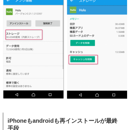
iPhoneもandroidも再インストールが最終
手段