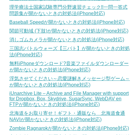
理学療法士国家試験専門分野速習チェック!!一問一答式
問題集が開かないときの対処法(iPhone対応)
Baseball Speedが開かないときの対処法(iPhone対応)
関節可動域 (下肢)が開かないときの対処法(iPhone対応)
消しゴムカメラが開かないときの対処法(iPhone対応)
三国志バトルウォーズ【三バト】が開かないときの対処
法(iPhone対応)
無料iPhoneダウンロード?音楽ファイルダウンローダー
が開かないときの対処法(iPhone対応)
浮気させてください～恋愛謎解きメッセージ型ゲーム～
が開かないときの対処法(iPhone対応)
iUnarchive Lite – Archive and File Manager with support
for Dropbox, Box, Skydrive, SugarSync, WebDAV en
FTPが開かないときの対処法(iPhone対応)
北海道をお取り寄せ！ギフト・通販なら 北海道食通
NAVIが開かないときの対処法(iPhone対応)
Zombie Ragnarokが開かないときの対処法(iPhone対応)