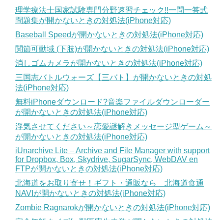
理学療法士国家試験専門分野速習チェック!!一問一答式
問題集が開かないときの対処法(iPhone対応)
Baseball Speedが開かないときの対処法(iPhone対応)
関節可動域 (下肢)が開かないときの対処法(iPhone対応)
消しゴムカメラが開かないときの対処法(iPhone対応)
三国志バトルウォーズ【三バト】が開かないときの対処
法(iPhone対応)
無料iPhoneダウンロード?音楽ファイルダウンローダー
が開かないときの対処法(iPhone対応)
浮気させてください～恋愛謎解きメッセージ型ゲーム～
が開かないときの対処法(iPhone対応)
iUnarchive Lite – Archive and File Manager with support
for Dropbox, Box, Skydrive, SugarSync, WebDAV en
FTPが開かないときの対処法(iPhone対応)
北海道をお取り寄せ！ギフト・通販なら 北海道食通
NAVIが開かないときの対処法(iPhone対応)
Zombie Ragnarokが開かないときの対処法(iPhone対応)