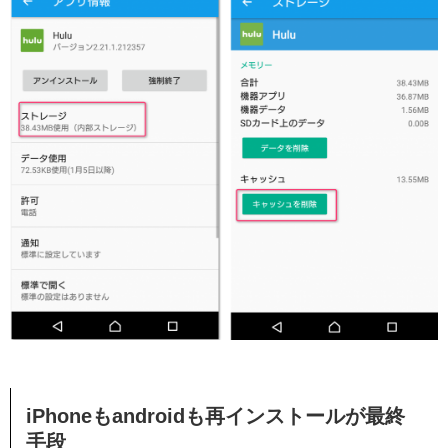
iPhoneもandroidも再インストールが最終
手段