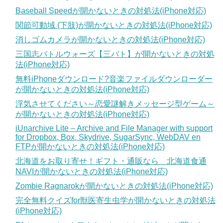
Baseball Speedが開かないときの対処法(iPhone対応)
関節可動域 (下肢)が開かないときの対処法(iPhone対応)
消しゴムカメラが開かないときの対処法(iPhone対応)
三国志バトルウォーズ【三バト】が開かないときの対処
法(iPhone対応)
無料iPhoneダウンロード?音楽ファイルダウンローダー
が開かないときの対処法(iPhone対応)
浮気させてください～恋愛謎解きメッセージ型ゲーム～
が開かないときの対処法(iPhone対応)
iUnarchive Lite – Archive and File Manager with support
for Dropbox, Box, Skydrive, SugarSync, WebDAV en
FTPが開かないときの対処法(iPhone対応)
北海道をお取り寄せ！ギフト・通販なら 北海道食通
NAVIが開かないときの対処法(iPhone対応)
Zombie Ragnarokが開かないときの対処法(iPhone対応)
完全無料クイズfor獣医寄生虫学が開かないときの対処法
(iPhone対応)