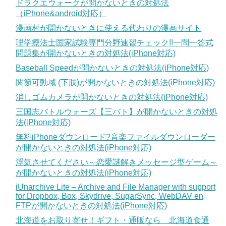
ドラクエウォークが開かないときの対処法
（iPhone&android対応）
漫画村が開かないときに使える代わりの漫画サイト
理学療法士国家試験専門分野速習チェック!!一問一答式
問題集が開かないときの対処法(iPhone対応)
Baseball Speedが開かないときの対処法(iPhone対応)
関節可動域 (下肢)が開かないときの対処法(iPhone対応)
消しゴムカメラが開かないときの対処法(iPhone対応)
三国志バトルウォーズ【三バト】が開かないときの対処
法(iPhone対応)
無料iPhoneダウンロード?音楽ファイルダウンローダー
が開かないときの対処法(iPhone対応)
浮気させてください～恋愛謎解きメッセージ型ゲーム～
が開かないときの対処法(iPhone対応)
iUnarchive Lite – Archive and File Manager with support
for Dropbox, Box, Skydrive, SugarSync, WebDAV en
FTPが開かないときの対処法(iPhone対応)
北海道をお取り寄せ！ギフト・通販なら 北海道食通